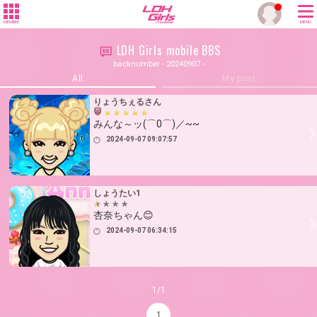
MEMBER
MENU
LDH Girls mobile BBS
backnumber - 20240907 -
All
My post
りょうちぇるさん
みんな～ッ(⌒0⌒)／~~
2024-09-07 09:07:57
しょうたい1
杏奈ちゃん😊
2024-09-07 06:34:15
1/1
1