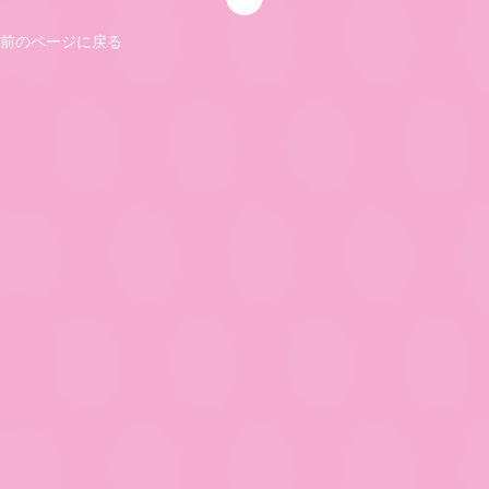
前のページに戻る