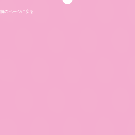
前のページに戻る