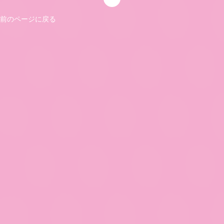
前のページに戻る