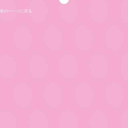
前のページに戻る