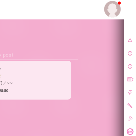
E.
 post
ん
)／~~
28:50