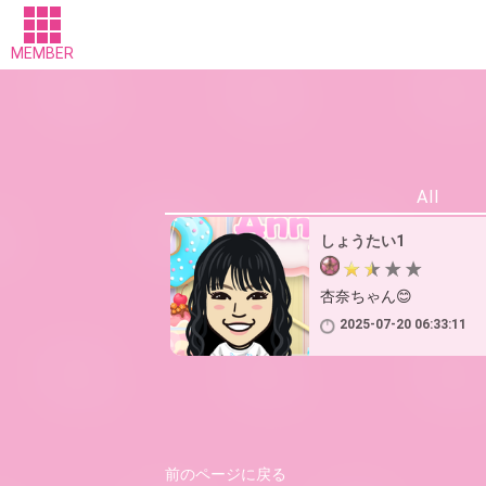
MEMBER
All
しょうたい1
杏奈ちゃん😊
2025-07-20 06:33:11
前のページに戻る