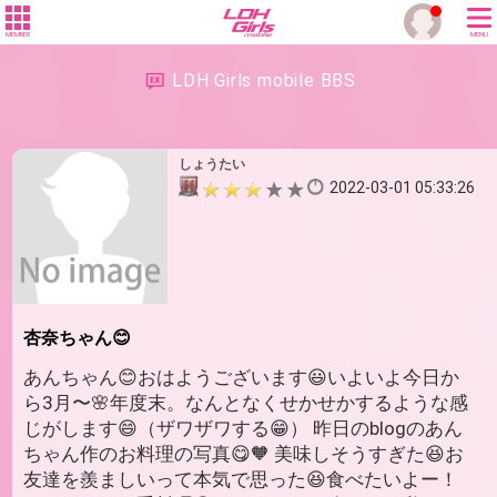
MEMBER
MENU
LDH Girls mobile BBS
しょうたい
2022-03-01 05:33:26
杏奈ちゃん😊
あんちゃん😊おはようございます😃いよいよ今日か
ら3月〜🌸年度末。なんとなくせかせかするような感
じがします😄（ザワザワする😁） 昨日のblogのあん
ちゃん作のお料理の写真😋🧡 美味しそうすぎた😆お
友達を羨ましいって本気で思った😆食べたいよー！