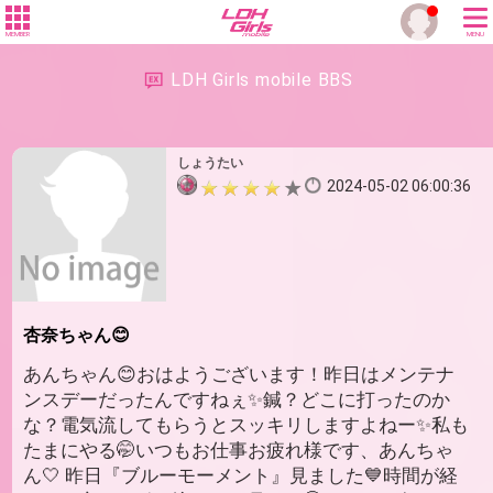
MEMBER
MENU
LDH Girls mobile BBS
しょうたい
2024-05-02 06:00:36
杏奈ちゃん😊
あんちゃん😊おはようございます！昨日はメンテナ
ンスデーだったんですねぇ✨鍼？どこに打ったのか
な？電気流してもらうとスッキリしますよねー✨私も
たまにやる🤭いつもお仕事お疲れ様です、あんちゃ
ん🤍 昨日『ブルーモーメント』見ました💙時間が経