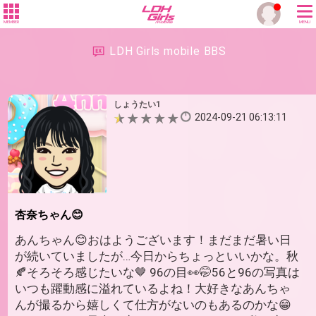
MEMBER
MENU
LDH Girls mobile BBS
しょうたい1
2024-09-21 06:13:11
杏奈ちゃん😊
あんちゃん😊おはようございます！まだまだ暑い日
が続いていましたが…今日からちょっといいかな。秋
🍂そろそろ感じたいな🤎 96の目👀🤭56と96の写真は
いつも躍動感に溢れているよね！大好きなあんちゃ
んが撮るから嬉しくて仕方がないのもあるのかな😁