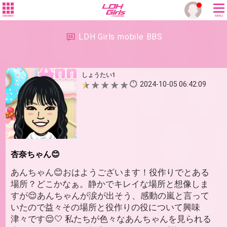
MEMBER
MENU
LDH Girls mobile BBS
しょうたい1
2024-10-05 06:42:09
杏奈ちゃん😊
あんちゃん😊おはようございます！役作りでとある
場所？どこかなぁ。静かでキレイな場所と想像しま
すが😌あんちゃんが涙が出そう、感動の嵐と言って
いたので益々その場所と役作りの役について興味
津々です😌🤍 私たちが色々なあんちゃんを見られる