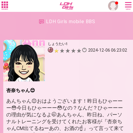
MEMBER
MENU
LDH Girls mobile BBS
しょうたい1
2024-12-06 06:23:02
杏奈ちゃん😊
あんちゃん😊おはようございます！昨日もひゃーー
ー😳今日もひゃーーー😳なの？なんだ？ひゃーーー
の理由が気になるよ🤭あんちゃん、昨日ね、パーソ
ナルトレーニングを受けてくれたお客様が『杏奈ち
ゃんCM出てるねーあの、お酒の☝️』って言って来て