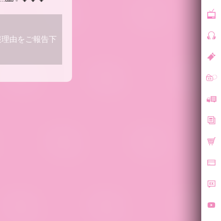
報理由をご報告下