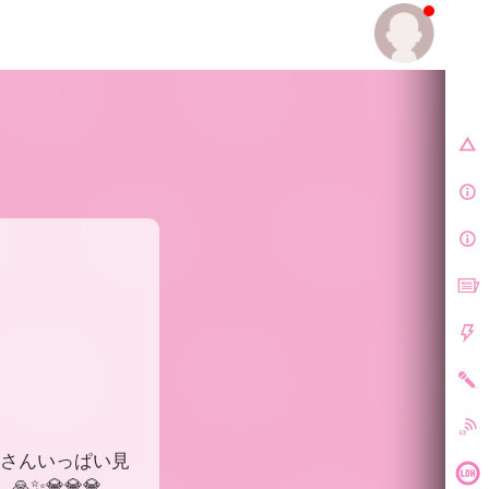
E.
太陽さんいっぱい見
✨💎💎💎