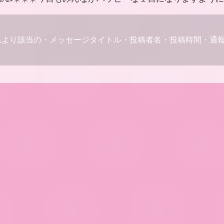
ムより該当の・メッセージタイトル・投稿者名・投稿時間・通