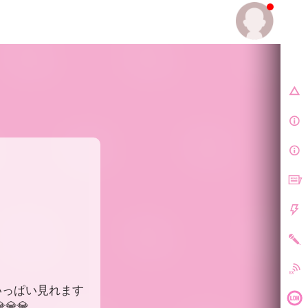
E.
いっぱい見れます
💎💎