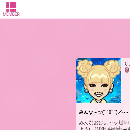
MEMBER
り
みんな～ッ(⌒0⌒)／~~
みんなおはよ～ッ🙌✨
ように⤴️⤴️🙌✨😆😊