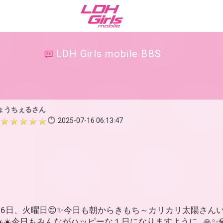
LDH Girls mobile BBS
ょうちぇるさん
2025-07-16 06:13:47
16日、火曜日😊✨今日も朝からきもち～カリカリ太陽さん
👍☀️☀️☀️今日もみんながハッピーな１日になりますように…🙏✨💎