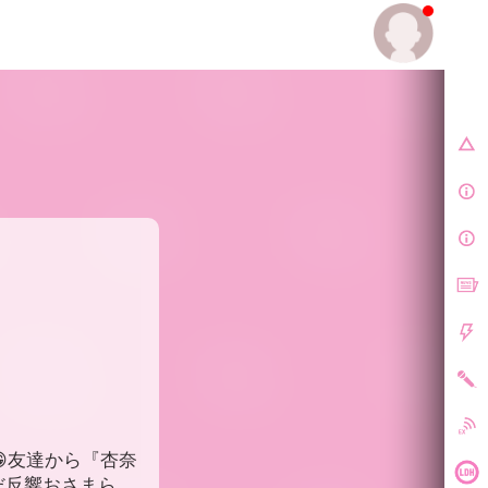
E.
友達から『杏奈
だ反響おさまら