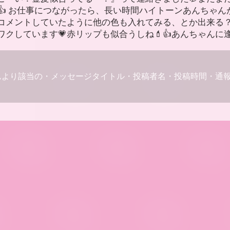
👍 お仕事につながったら、長い時間ハイトーンあんちゃん
コメントしていたように他の色も入れてみる、とか出来る
クしています💗赤リップも似合うしね💄👍あんちゃんに逢
ムより該当の・メッセージタイトル・投稿者名・投稿時間・通