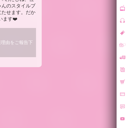
ゃんのスタイルブ
立たせます。だか
ます❤️
報理由をご報告下