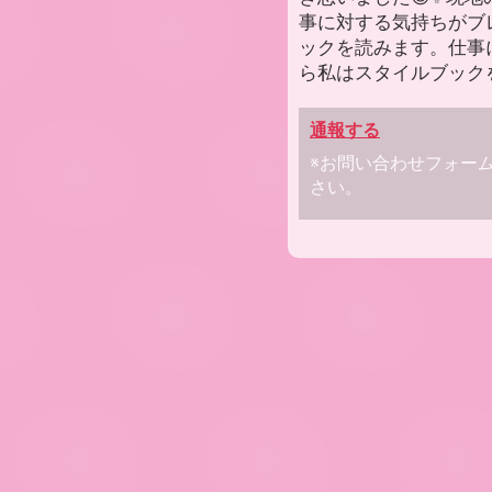
事に対する気持ちがブ
ックを読みます。仕事
ら私はスタイルブックを
通報する
※お問い合わせフォー
さい。