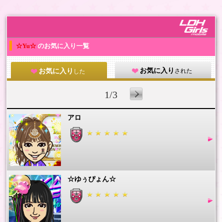
☆Yu☆
のお気に入り一覧
お気に入り
された
お気に入り
した
1/3
アロ
☆ゆぅぴょん☆