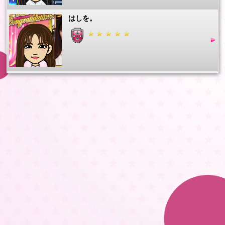
はしを。
フライングアップル
Sryu
ToMoKo