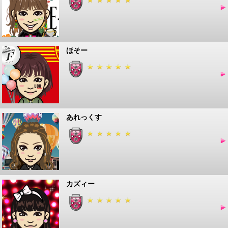
ほそー
あれっくす
カズィー