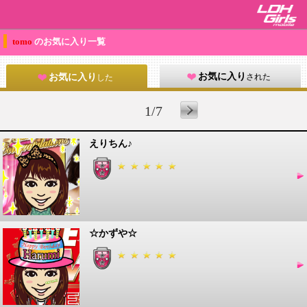
tomo
のお気に入り一覧
お気に入り
された
お気に入り
した
1/7
えりちん♪
☆かずや☆