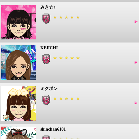
みき☆♪
KEIICHI
ミクポン
shinchan6101