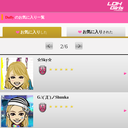
Duffy
のお気に入り一覧
お気に入り
された
お気に入り
した
2/6
☆Sky☆
G.\(´Д`)ノShuuka