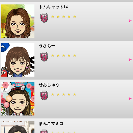
トムキャット14
うさちー
せおしゅう
まみこマミコ