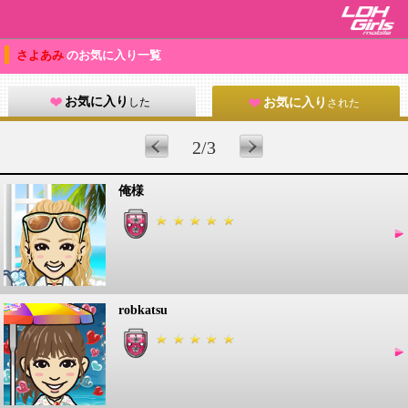
さよあみ
のお気に入り一覧
お気に入り
した
お気に入り
された
2/3
俺様
robkatsu