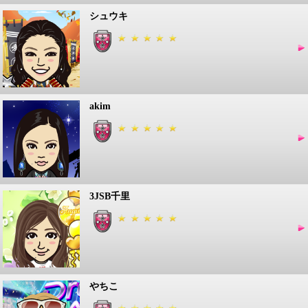
シュウキ
akim
3JSB千里
やちこ