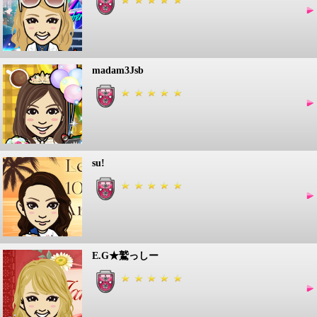
madam3Jsb
su!
E.G★鷲っしー