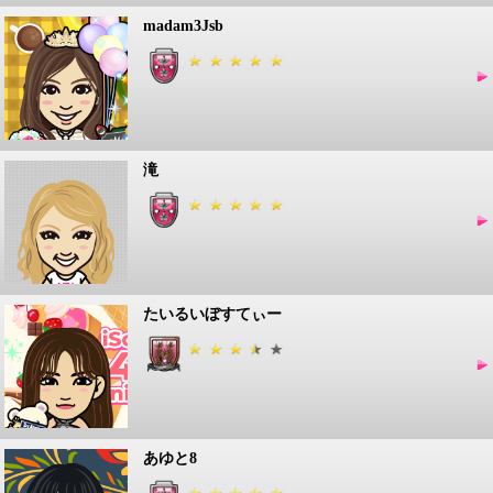
madam3Jsb
滝
たいるいぼすてぃー
あゆと8