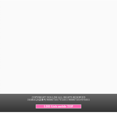
COPYRIGHT 2026 LDH ALL RIGHTS RESERVED
JASRAC許諾番号 9008675017Y55011 9008675014Y41011
LDH Girls mobile TOP