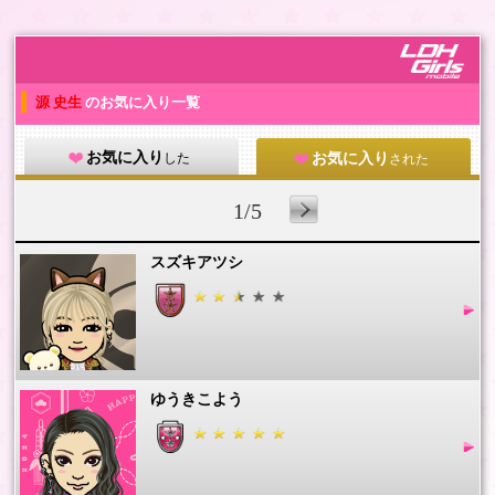
源 史生
のお気に入り一覧
お気に入り
した
お気に入り
された
1/5
スズキアツシ
ゆうきこよう