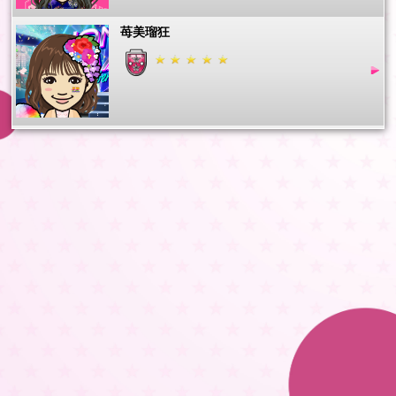
苺美瑠狂
E.G★鷲っしー
來未♪
いちごプリン