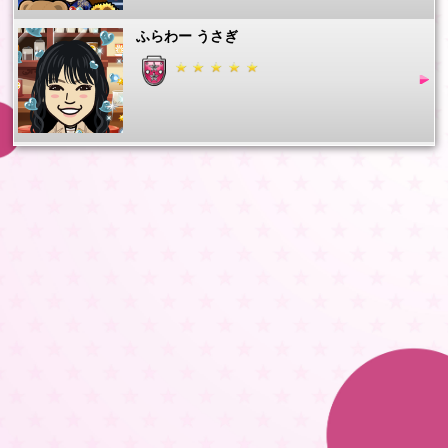
ふらわー うさぎ
にゃん子
michi3923
貴&臣