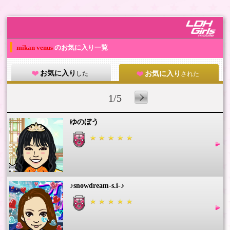
mikan venus
のお気に入り一覧
お気に入り
した
お気に入り
された
1/5
ゆのぼう
♪snowdream-s.i-♪