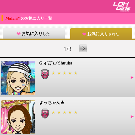
MaIchi*
のお気に入り一覧
お気に入り
した
お気に入り
された
1/3
G.\(´Д`)ノShuuka
よっちゃん★