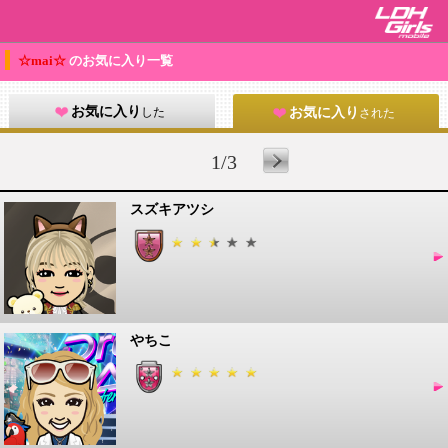
☆mai☆
のお気に入り一覧
お気に入り
した
お気に入り
された
1/3
スズキアツシ
やちこ