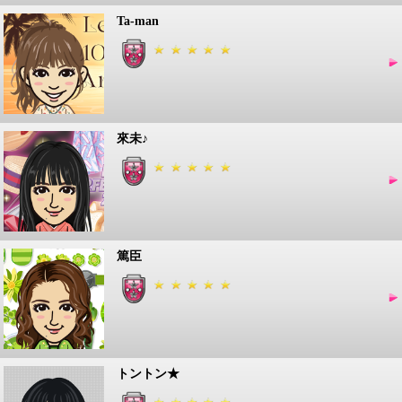
Ta-man
來未♪
篤臣
トントン★