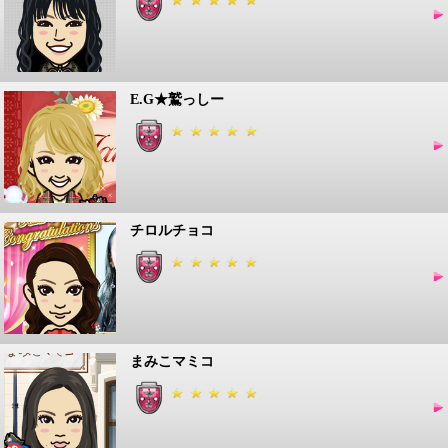
E.G★鷲っしー
チロルチョコ
まみこマミコ