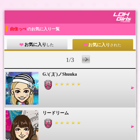
由佳っぺ
のお気に入り一覧
お気に入り
した
お気に入り
された
1/3
G.\(´Д`)ノShuuka
リードリーム