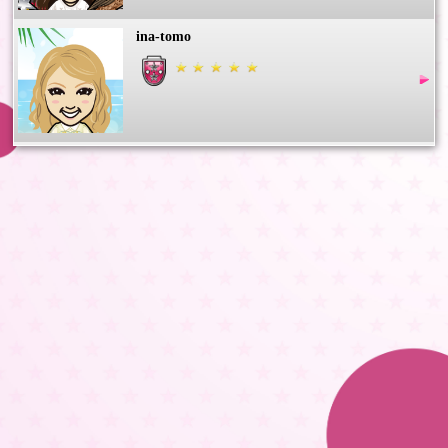
ina-tomo
atsuko.m
あけたん
いちとも