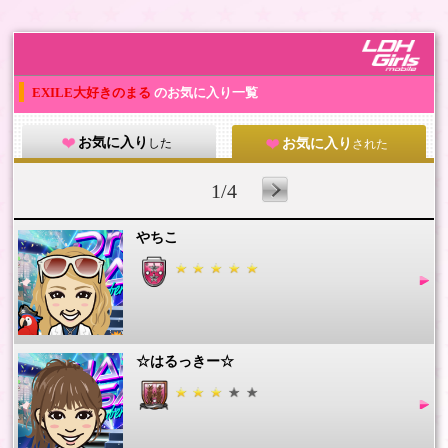
EXILE大好きのまる
のお気に入り一覧
お気に入り
した
お気に入り
された
1/4
やちこ
☆はるっきー☆