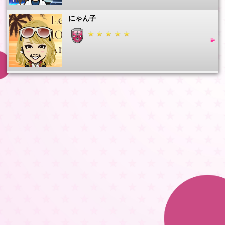
にゃん子
スズキアツシ
ゆうきこよう
E.G★鷲っしー