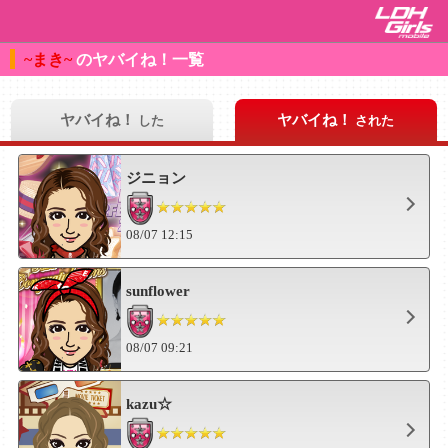
~まき~
のヤバイね！一覧
ヤバイね！
ヤバイね！
した
された
ジニョン
08/07 12:15
sunflower
08/07 09:21
kazu☆