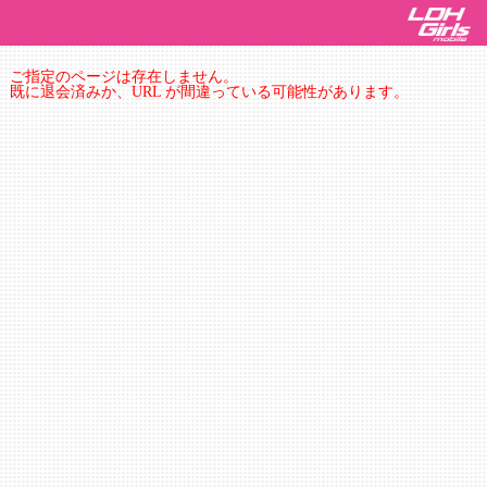
ご指定のページは存在しません。
既に退会済みか、URL が間違っている可能性があります。