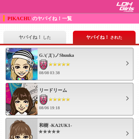
PIKACHU
のヤバイね！一覧
ヤバイね！
ヤバイね！
した
された
G.\(´Д`)ノShuuka
08/08 03:38
リードリーム
08/06 19:18
和樹 -KA2UK1-