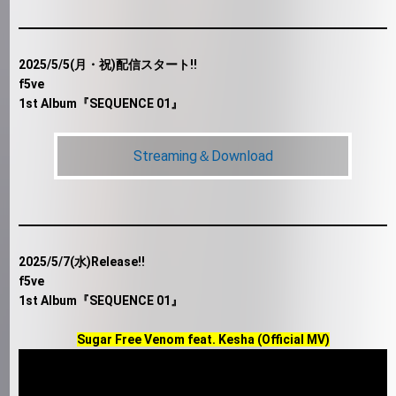
2025/5/5(月・祝)配信スタート!!
f5ve
1st Album『SEQUENCE 01』
Streaming＆Download
2025/5/7(水)Release!!
f5ve
1st Album『SEQUENCE 01』
Sugar Free Venom feat. Kesha (Official MV)