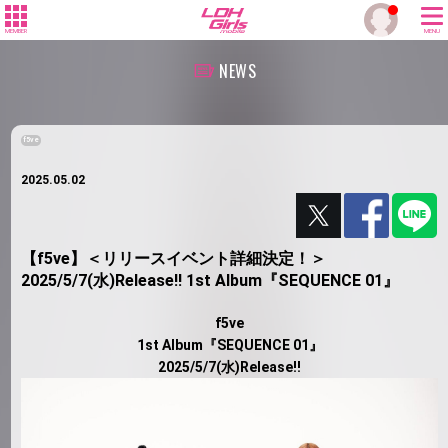
MEMBER
MENU
NEWS
f5ve
2025.05.02
【f5ve】＜リリースイベント詳細決定！＞
2025/5/7(水)Release!! 1st Album『SEQUENCE 01』
f5ve
1st Album『SEQUENCE 01』
2025/5/7(水)Release!!