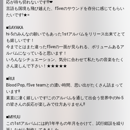
応が待ち切れないです!!!❤
言語も国境も飛び越えた、f5veのサウンドを存分に感じてもらい
たいです!★=
■SAYAKA
hi-5のみんなの願いでもあった1stアルバムをリリース出来てとて
も嬉しいです！
今までとはまた違ったf5veの一面が見られる、ボリュームあるア
ルバムになっていると思います！
いろんなシチュエーション、気分に合わせて私たちの音楽をたく
さん楽しんで下さい！★★★★★
■RUI
Blood Pop, f5ve teamとの濃い時間、思い出がたくさん詰まって
います!!
素直に凄く嬉しいです!このアルバムを通して出会う世界中のhi-5
の皆さんの反応が楽しみで仕方ありません!!
■MIYUU
この1stアルバムには約1年半もの年月をかけて、試行錯誤を繰り
返しながら制作してきました。