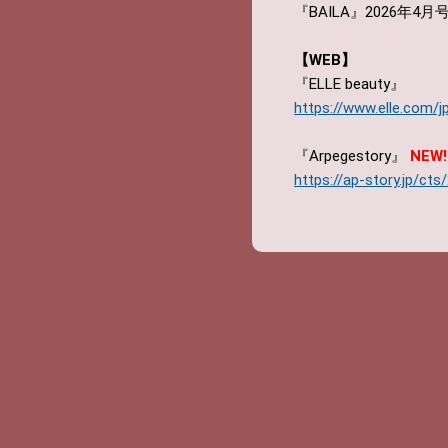
『BAILA』2026年4月
【WEB】
『ELLE beauty』
https://www.elle.com/
『Arpegestory』
NEW!
https://ap-story.jp/c