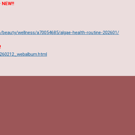
号
NEW!!
jp/beauty/wellness/a70054685/algae-health-routine-202601/
!
ts/260212_webalbum.html