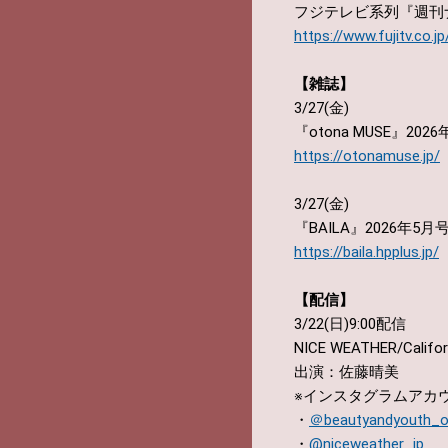
フジテレビ系列『週刊
https://www.fujitv.co.
【雑誌】
3/27(金)
『otona MUSE』202
https://otonamuse.jp/
3/27(金)
『BAILA』2026年5月
https://baila.hpplus.jp/
【配信】
3/22(日)9:00配信
NICE WEATHER/Calif
出演：佐藤晴美
※インスタグラムアカ
・
＠beautyandyouth_off
・
@niceweather_jp