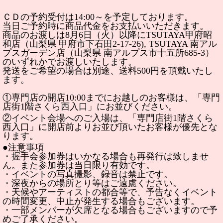
ＣＤの予約受付は14:00～を予定しております。
当日ご予約時に商品代金をお支払いいただきます。
商品のお渡しは8月6日（火）以降にTSUTAYA甲府昭
和店（山梨県 甲府市下石田2-17-26), TSUTAYA 南アル
プスガーデン店（山梨県 南アルプス市十五所685-3）
のいずれかでお渡しいたします。
発送をご希望の場合は別途、送料500円を頂戴いたし
ます。
①専門店の開店10:00までにお越しのお客様は、「専門
店街1階さくら西入口」にお並びください。
②イベント会場へのご入場は、「専門店街1階さくら
西入口」に開店前よりお並び頂いたお客様が優先とな
ります。
●注意事項
・握手会参加券はいかなる場合も再発行は致しませ
ん。また参加券は当日限り有効です。
・イベントの写真撮影、録音は禁止です。
・深夜からの場所とり等はご遠慮ください。
・天候やアーティストの都合等で、予告なくイベント
の時間変更、中止が発生する場合もございます。
・一部メンバーが欠席となる場合もございますので予
めご了承ください。