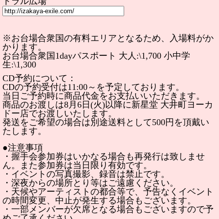
トラル広場
※お台場合衆国の有料エリアとなるため、入場料がか
かります。
お台場合衆国1dayパスポート 大人:\1,700 小中学
生:\1,300
CD予約について：
CDの予約受付は11:00～を予定しております。
当日ご予約時に商品代金をお支払いいただきます。
商品のお渡しは8月6日(火)以降に新星堂 大井町ヨーカ
ドー店でお渡しいたします。
発送をご希望の場合は別途送料として500円を頂戴い
たします。
●注意事項
・握手会参加券はいかなる場合も再発行は致しませ
ん。また参加券は当日限り有効です。
・イベントの写真撮影、録音は禁止です。
・深夜からの場所とり等はご遠慮ください。
・天候やアーティストの都合等で、予告なくイベント
の時間変更、中止が発生する場合もございます。
・一部メンバーが欠席となる場合もございますので予
めご了承ください。