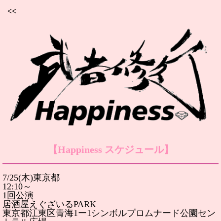
<<
【Happiness スケジュール】
7/25(木)東京都
12:10～
1回公演
居酒屋えぐざいるPARK
東京都江東区青海1ー1シンボルプロムナード公園セン