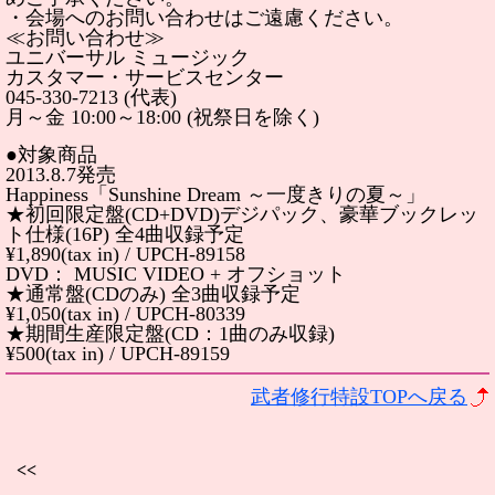
・会場へのお問い合わせはご遠慮ください。
≪お問い合わせ≫
ユニバーサル ミュージック
カスタマー・サービスセンター
045-330-7213 (代表)
月～金 10:00～18:00 (祝祭日を除く)
●対象商品
2013.8.7発売
Happiness「Sunshine Dream ～一度きりの夏～」
★初回限定盤(CD+DVD)デジパック、豪華ブックレッ
ト仕様(16P) 全4曲収録予定
¥1,890(tax in) / UPCH-89158
DVD： MUSIC VIDEO + オフショット
★通常盤(CDのみ) 全3曲収録予定
¥1,050(tax in) / UPCH-80339
★期間生産限定盤(CD：1曲のみ収録)
¥500(tax in) / UPCH-89159
武者修行特設TOPへ戻る
<<