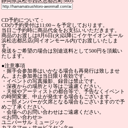
静岡県浜松市西区志都呂町5605
CD予約について：
CDの予約受付は11:00～を予定しております。
当日ご予約時に商品代金をお支払いいただきます。
商品のお渡しは8月6日(火)以降にイケヤイオンモール
浜松志都呂店(同イオンモール内)でお渡しいたしま
す。
発送をご希望の場合は別途送料として500円を頂戴い
たします。
●注意事項
・握手会参加券はいかなる場合も再発行は致しませ
ん。また参加券は当日限り有効です。
・イベントの写真撮影、録音は禁止です。
・深夜からの場所とり等はご遠慮ください。
・天候やアーティストの都合等で、予告なくイベント
の時間変更、中止が発生する場合もございます。
・一部メンバーが欠席となる場合もございますので予
めご了承ください。
・会場へのお問い合わせはご遠慮ください。
≪お問い合わせ≫
ユニバーサル ミュージック
カスタマー・サービスセンター