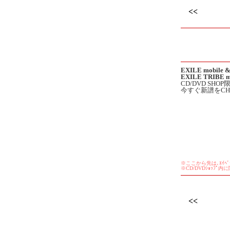
<<
EXILE mobile &
EXILE TRIBE m
CD/DVD SHO
今すぐ新譜をCH
※ここから先は､ｴｲﾍﾞｯｸ
※CD/DVDｼｮｯﾌﾟ内
<<