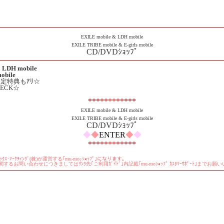
EXILE mobile & LDH mobile
EXILE TRIBE mobile & E-girls mobile
CD/DVDｼｮｯﾌﾟ
 LDH mobile
obile
P限定特典もｱﾘ☆
ECK☆
***
**
**
**
***
EXILE mobile & LDH mobile
EXILE TRIBE mobile & E-girls mobile
CD/DVDｼｮｯﾌﾟ
◆
◆
ENTER
◆
◆
***
**
**
**
***
ｽ･ﾏｰｹﾃｨﾝｸﾞ(株)が運営する｢mu-mo♪ｼｮｯﾌﾟ｣になります｡
に関するお問い合わせにつきましてはﾘﾝｸ先｢ご利用ｶﾞｲﾄﾞ｣内記載｢mu-moｼｮｯﾌﾟ ｶｽﾀﾏｰｻﾎﾟｰﾄ｣までお願