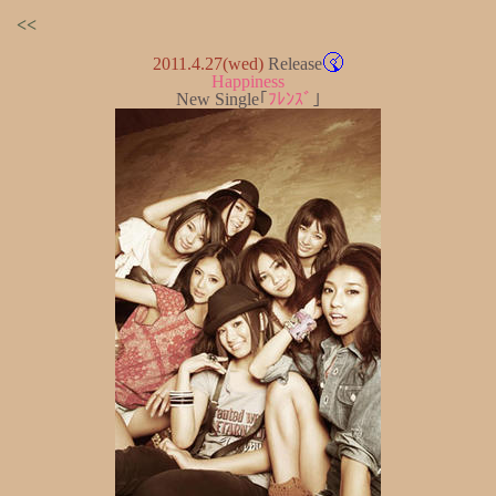
<<
2011.4.27(wed)
Release
Happiness
New Single｢
ﾌﾚﾝｽﾞ
｣