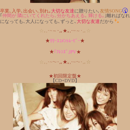
卒業､入学､出会い､別れ｡
大切な友達
に贈りたい､
友情SONG
｢
仲間が 隣にいてくれたら､分かちあえる｡ 輝ける｡
｣離ればなれ
になっても､大人になっても､ずっと､
大切な友達
だから
☆
｡
,
･
~
～
･
,
｡
★
｡
,
･
~
～
･
,
｡
☆
★
ﾘﾘｰｽｺﾒﾝﾄﾑｰﾋﾞｰ
★
★
｢ﾌﾚﾝｽﾞ｣PV
★
☆
｡
,
･
~
～
･
,
｡
★
｡
,
･
~
～
･
,
｡
☆
★初回限定盤★
【CD+DVD】