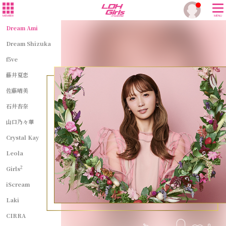
MEMBER
MENU
Dream Ami
Dream Shizuka
f5ve
藤井夏恋
佐藤晴美
石井杏奈
山口乃々華
Crystal Kay
Leola
2
Girls
iScream
Laki
CIRRA