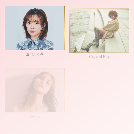
山口乃々華
Crystal Kay
Leola
2
Girls