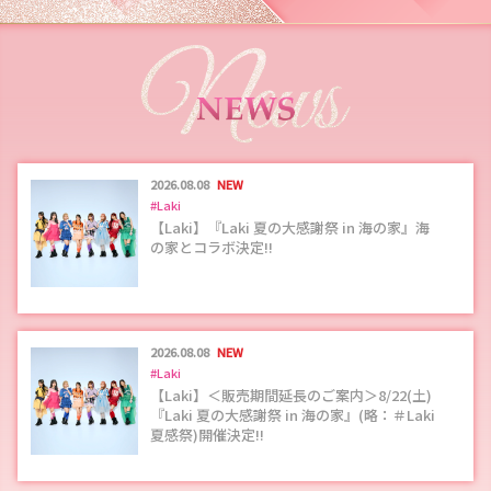
2026.08.08
NEW
#Laki
【Laki】『Laki 夏の大感謝祭 in 海の家』海
の家とコラボ決定!!
2026.08.08
NEW
#Laki
【Laki】＜販売期間延長のご案内＞8/22(土)
『Laki 夏の大感謝祭 in 海の家』(略：＃Laki
夏感祭)開催決定!!