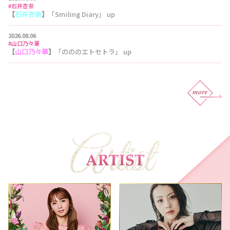
#石井杏奈
【
石井杏奈
】
「Smiling Diary」 up
2026.08.06
#山口乃々華
【
山口乃々華
】
「のののエトセトラ」 up