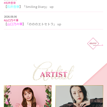
#石井杏奈
【
石井杏奈
】
「Smiling Diary」 up
2026.08.06
#山口乃々華
【
山口乃々華
】
「のののエトセトラ」 up