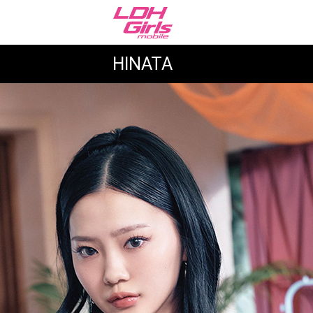
HINATA