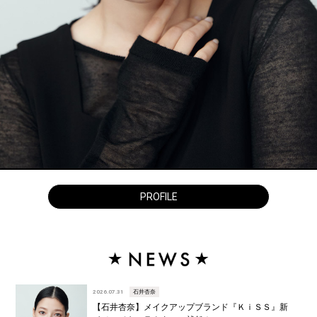
PROFILE
2026.07.31
石井杏奈
【石井杏奈】メイクアップブランド『ＫｉＳＳ』新