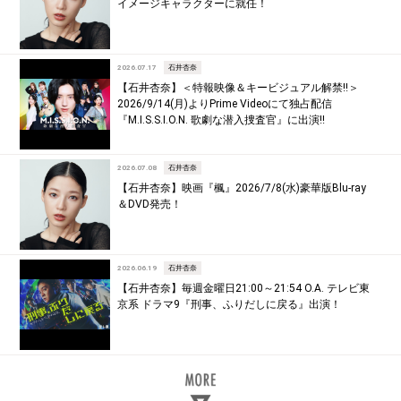
イメージキャラクターに就任！
2026.07.17
石井杏奈
【石井杏奈】＜特報映像＆キービジュアル解禁!!＞
2026/9/14(月)よりPrime Videoにて独占配信
『M.I.S.S.I.O.N. 歌劇な潜入捜査官』に出演!!
2026.07.08
石井杏奈
【石井杏奈】映画『楓』2026/7/8(水)豪華版Blu-ray
＆DVD発売！
2026.06.19
石井杏奈
【石井杏奈】毎週金曜日21:00～21:54 O.A. テレビ東
京系 ドラマ9『刑事、ふりだしに戻る』出演！