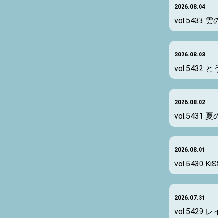
2026.08.04
vol.5433
雲
2026.08.03
vol.5432
と
2026.08.02
vol.5431
夏
2026.08.01
vol.5430
KiS
2026.07.31
vol.5429
レ