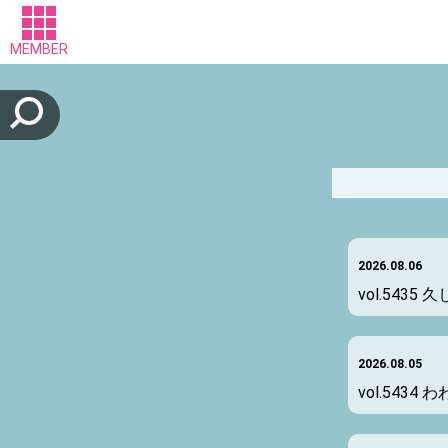
MEMBER
2026.08.06
vol.5435
久
2026.08.05
vol.5434
わ