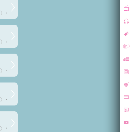
7
9
9
8
7