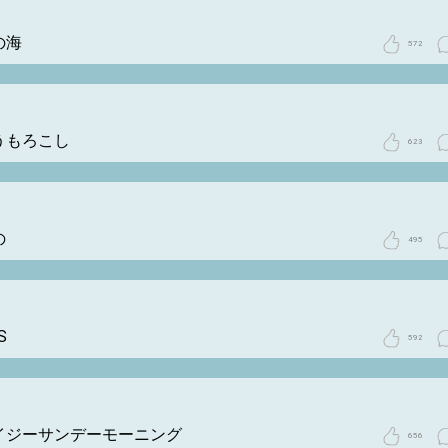
の海
572
うもろこし
623
の
495
S
592
イジーサンデーモーニング
656