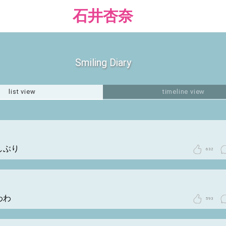
石井杏奈
Smiling Diary
list view
timeline view
しぶり
632
わわ
593