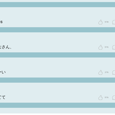
cs
578
なさん、
576
ーい
276
てて
576