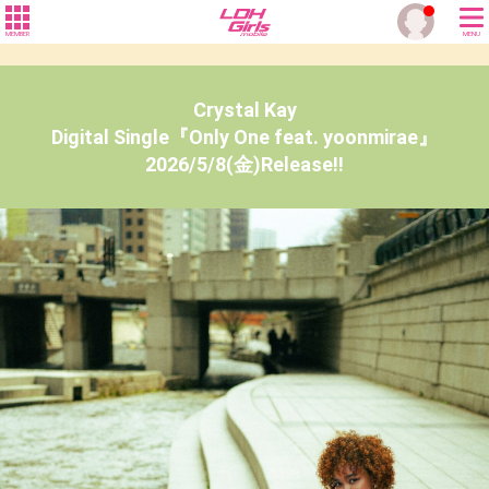
MEMBER
MENU
Crystal Kay
Digital Single『Only One feat. yoonmirae』
2026/5/8(金)Release!!