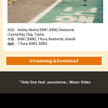
作詞：Ashley Alisha, BXN1, BXN2, Keebomb,
Crystal Kay, Chip, Tasha
作曲：BXN1, BXN2, T.Kura, Keebomb, sheidA
編曲：T.Kura, BXN1, BXN2
Streaming＆Download
Streaming＆Download
「Only One feat. yoonmirae」Music Video