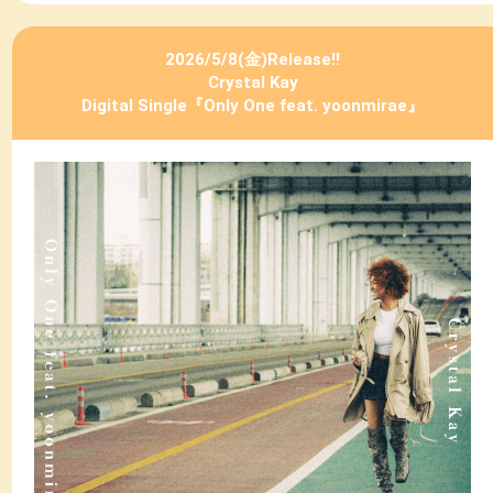
2026/5/8(金)Release!!
Crystal Kay
Digital Single『Only One feat. yoonmirae』