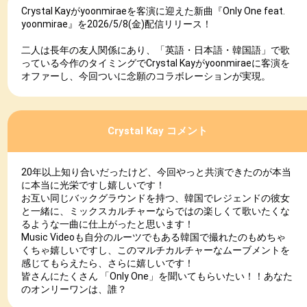
Crystal Kayがyoonmiraeを客演に迎えた新曲『Only One feat.
yoonmirae』を2026/5/8(金)配信リリース！
二人は長年の友人関係にあり、「英語・日本語・韓国語」で歌
っている今作のタイミングでCrystal Kayがyoonmiraeに客演を
オファーし、今回ついに念願のコラボレーションが実現。
Crystal Kay コメント
20年以上知り合いだったけど、今回やっと共演できたのが本当
に本当に光栄ですし嬉しいです！
お互い同じバックグラウンドを持つ、韓国でレジェンドの彼女
と一緒に、ミックスカルチャーならではの楽しくて歌いたくな
るような一曲に仕上がったと思います！
Music Videoも自分のルーツでもある韓国で撮れたのもめちゃ
くちゃ嬉しいですし、このマルチカルチャーなムーブメントを
感じてもらえたら、さらに嬉しいです！
皆さんにたくさん 「Only One」を聞いてもらいたい！！あなた
のオンリーワンは、誰？