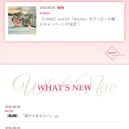
2026.08.05
NEW
#CIRRA
【CIRRA】2nd EP『Water』ダウンロード購
入キャンペーンが決定！
2026.08.05
#RURI
【
RURI
】「璃からあなたへ」up
2026.08.05