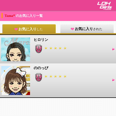
Tama*
のお気に入り一覧
お気に入り
された
お気に入り
した
ヒロリン
ののっぴ