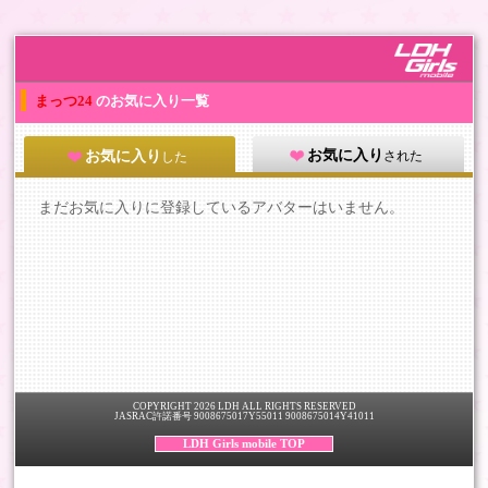
まっつ24
のお気に入り一覧
お気に入り
された
お気に入り
した
まだお気に入りに登録しているアバターはいません。
COPYRIGHT 2026 LDH ALL RIGHTS RESERVED
JASRAC許諾番号 9008675017Y55011 9008675014Y41011
LDH Girls mobile TOP