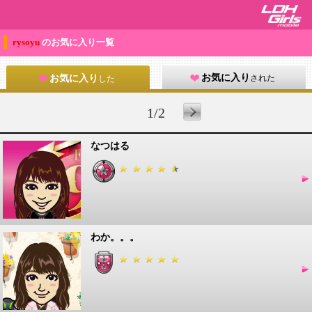
rysoyu
のお気に入り一覧
お気に入り
された
お気に入り
した
1/2
なつはる
わか。。。