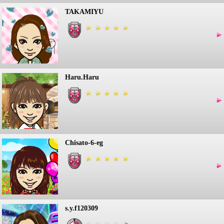
TAKAMIYU
Haru.Haru
Chisato-6-eg
s.y.f120309