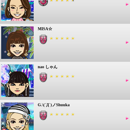
MISA☆
nao しゃん
G.\(´Д`)ノShuuka