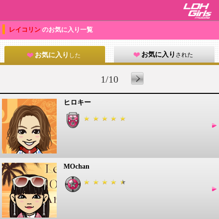
レイコリン
のお気に入り一覧
お気に入り
された
お気に入り
した
1/10
ヒロキー
MOchan