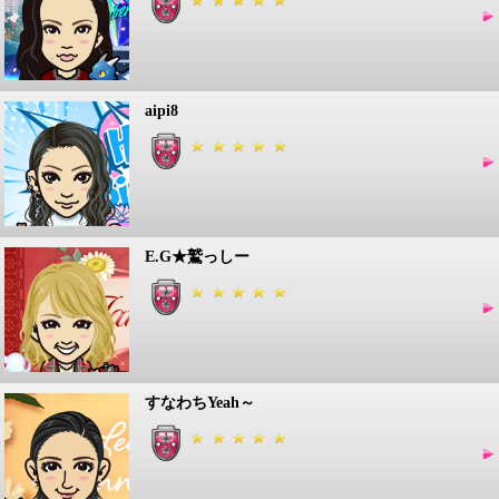
aipi8
E.G★鷲っしー
すなわちYeah～