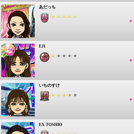
あだっち
EJI
いちのすけ
EX TOSHIO