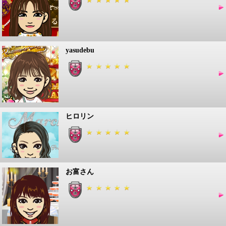
yasudebu
ヒロリン
お富さん