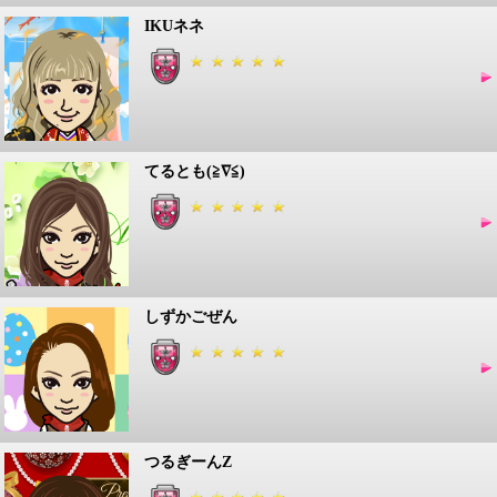
IKUネネ
てるとも(≧∇≦)
しずかごぜん
つるぎーんZ