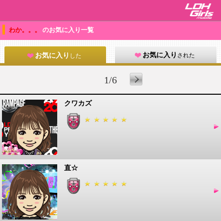
わか。。。
のお気に入り一覧
お気に入り
された
お気に入り
した
1/6
クワカズ
直☆