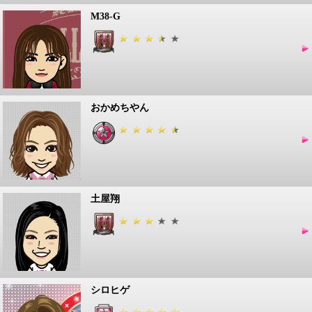
M38-G
おかめちやん
土屋翔
シロヒゲ